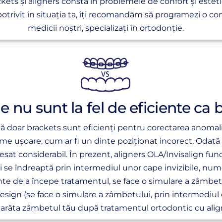
ackets și aligners constă în problemele de confort și esteti
otrivit în situația ta, îți recomandăm să programezi o con
medicii noștri, specializați în ortodonție.
e nu sunt la fel de eficiente ca 
ă doar brackets sunt eficienți pentru corectarea anomali
me ușoare, cum ar fi un dinte poziționat incorect. Odată 
sat considerabil. În prezent, aligners OLA/Invisalign func
i se îndreaptă prin intermediul unor cape invizibile, num
nte de a începe tratamentul, se face o simulare a zâmbetul
esign (se face o simulare a zâmbetului, prin intermediul că
arăta zâmbetul tău după tratamentul ortodontic cu align