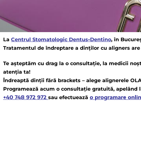
La
Centrul Stomatologic Dentus•Dentino
, în Bucureș
Tratamentul de îndreptare a dinților cu aligners are
Te așteptăm cu drag la o consultație, la medicii noșt
atenția ta!
Îndreaptă dinții fără brackets – alege alignerele OL
Programează acum o consultație gratuită, apelând 
+40 748 972 972
o programare onlin
sau efectuează