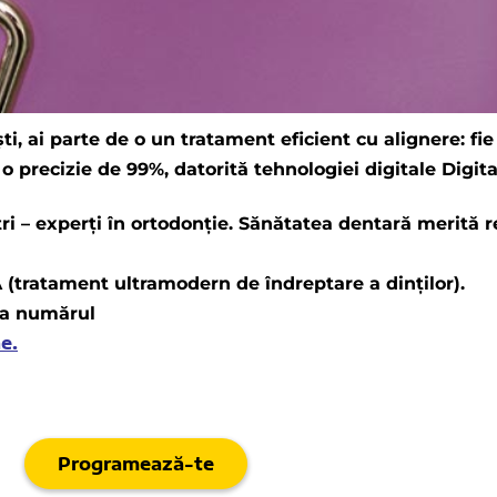
ti, ai parte de o un tratament eficient cu alignere: fie
 o precizie de 99%, datorită tehnologiei digitale Digi
ri – experți în ortodonție. Sănătatea dentară merită re
A (tratament ultramodern de îndreptare a dinților).
la numărul
e.
Programează-te