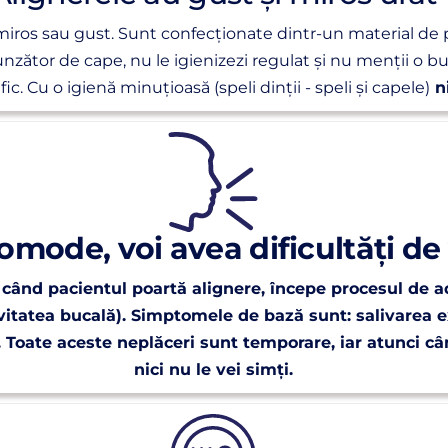
miros sau gust. Sunt confecționate dintr-un material de p
nzător de cape, nu le igienizezi regulat și nu menții o bun
ic. Cu o igienă minuțioasă (speli dinții - speli și capele)
ni
omode, voi avea dificultăți de
, când pacientul poartă alignere, începe procesul de a
itatea bucală). Simptomele de bază sunt: salivarea ex
. Toate aceste neplăceri sunt temporare, iar atunci câ
nici nu le vei simți.