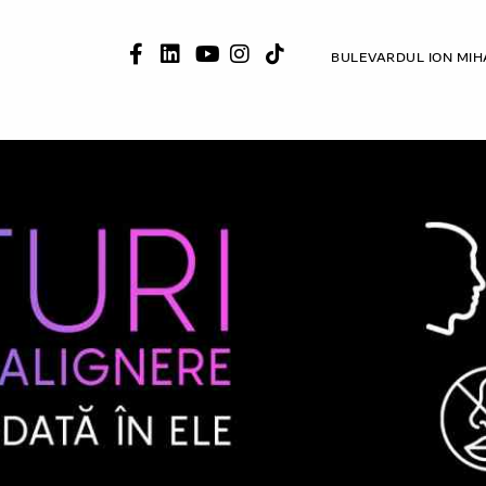
BULEVARDUL ION MIH
ESTETICE
ALBIRE
CAZURI CLINICE
RECENZII
MEDIA