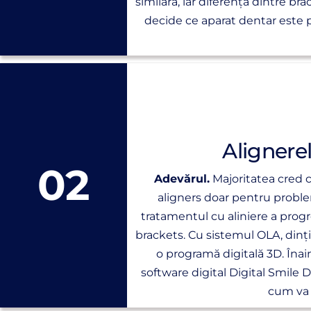
similară, iar diferența dintre br
decide ce aparat dentar este p
Alignerel
02
Adevărul.
Majoritatea cred c
aligners doar pentru proble
tratamentul cu aliniere a progre
brackets. Cu sistemul OLA, dinți
o programă digitală 3D. Înai
software digital Digital Smile D
cum va 