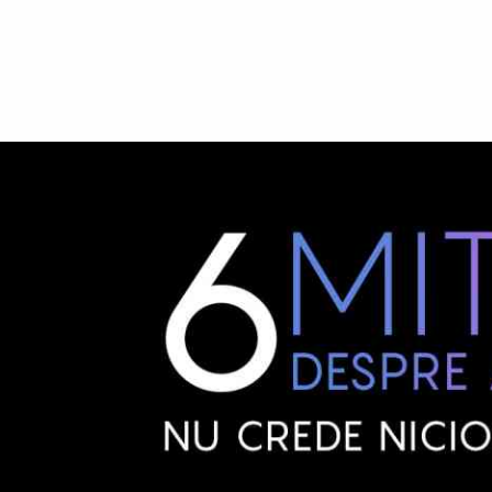
ORTODONȚIE
DANTURĂ FIXĂ
RESTAURĂRI 