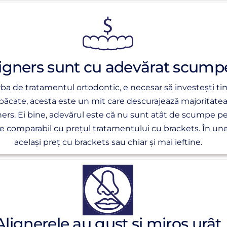
igners sunt cu adevărat scump
a de tratamentul ortodontic, e necesar să investești tim
n păcate, acesta este un mit care descurajează majoritat
ers. Ei bine, adevărul este că nu sunt atât de scumpe pe 
e comparabil cu prețul tratamentului cu brackets. În unel
același preț cu brackets sau chiar și mai ieftine.
Alignerele au gust și miros urât