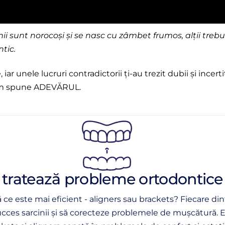
Unii sunt norocoși și se nasc cu zâmbet frumos, alții tr
tic.
iar unele lucruri contradictorii ți-au trezit dubii și incer
 vom spune ADEVĂRUL.
u tratează probleme ortodontic
ă ce este mai eficient - aligners sau brackets? Fiecare d
ucces sarcinii și să corecteze problemele de mușcătură. 