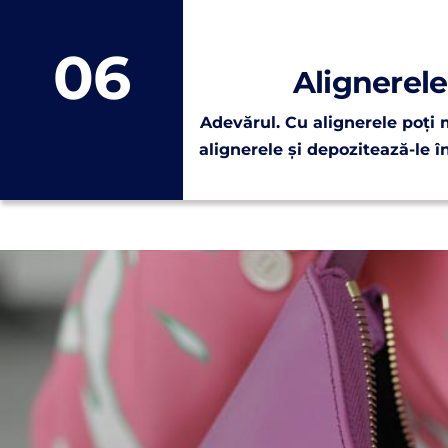
06
Alignerele
Adevărul.
Cu alignerele poți m
alignerele și depozitează-le î