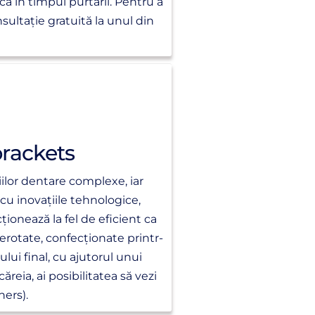
că în timpul purtării. Pentru a
sultație gratuită la unul din
brackets
ilor dentare complexe, iar
cu inovațiile tehnologice,
ționează la fel de eficient ca
erotate, confecționate printr-
ui final, cu ajutorul unui
reia, ai posibilitatea să vezi
ers).