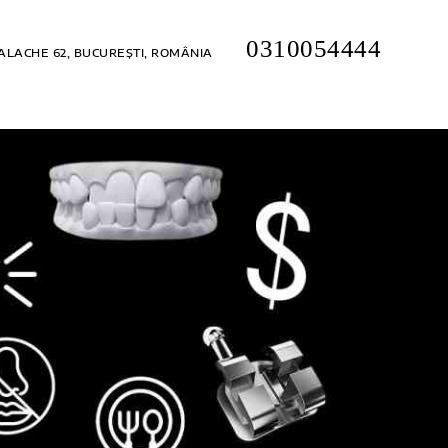
0310054444
ALACHE 62, BUCUREȘTI, ROMÂNIA
TARIFE
CONTACTE
SOLICITĂRI ONLINE
RO