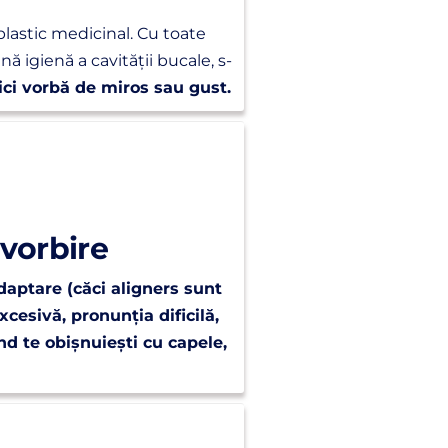
lastic medicinal. Cu toate
ă igienă a cavității bucale, s-
ci vorbă de miros sau gust.
 vorbire
daptare (căci aligners sunt
cesivă, pronunția dificilă,
nd te obișnuiești cu capele,