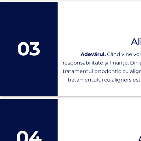
Al
03
Adevărul.
Când vine vorb
responsabilitate și finanțe. Di
tratamentul ortodontic cu align
tratamentului cu aligners est
04