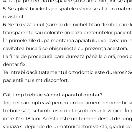
4.
După procedura de spălare și uscare a dinților, se apl
5.
Se aplică brackets pe spatele cărora se află un materia
rezistent.
6.
Se fixează arcul (sârma) din nichel-titan flexibil, car
transparente sau colorate (în baza preferințelor pacientu
În primele zile după montarea aparatului, vei avea un m
cavitatea bucală se obișnuiește cu prezența acestora.
La final de procedură, care durează până la o oră, medic
dentar fix.
Te întrebi dacă tratamentul ortodontic este dureros? S
pacienții nu simt disconfort.
Cât timp trebuie să port aparatul dentar?
Toți cei care optează pentru un tratament ortodontic s
trebuie să-ți schimbi ușor dieta și obiceiurile zilnice. 
între 12 și 18 luni. Acesta este un termen destul de lung
variază și depinde de următorii factori: vârstă, gradul d