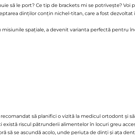
uie să le port? Ce tip de brackets mi se potrivește? Voi
eptarea dinților conțin nichel-titan, care a fost dezvoltat
u misiunile spațiale, a devenit varianta perfectă pentru 
ecomandat să planifici o vizită la medicul ortodont și să
 există riscul pătrunderii alimentelor în locuri greu accesib
adoră să se ascundă acolo, unde periuța de dinți și ața den