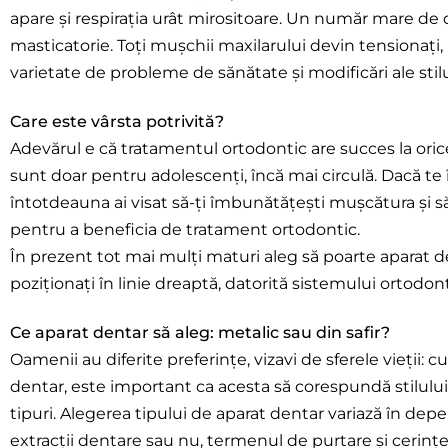
apare și respirația urât mirositoare. Un număr mare de 
masticatorie. Toți mușchii maxilarului devin tensionați,
varietate de probleme de sănătate și modificări ale stilu
Care este vârsta potrivită?
Adevărul e că tratamentul ortodontic are succes la orice
sunt doar pentru adolescenți, încă mai circulă. Dacă te în
întotdeauna ai visat să-ți îmbunătățești mușcătura și să 
pentru a beneficia de tratament ortodontic.
În prezent tot mai mulți maturi aleg să poarte aparat de
poziționați în linie dreaptă, datorită sistemului ortodonti
Ce aparat dentar să aleg: metalic sau din safir?
Oamenii au diferite preferințe, vizavi de sferele vieții: 
dentar, este important ca acesta să corespundă stilului 
tipuri. Alegerea tipului de aparat dentar variază în de
extracții dentare sau nu, termenul de purtare și cerințel