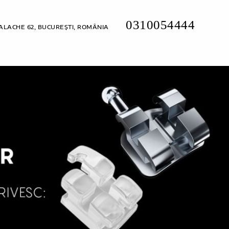
0310054444
ALACHE 62, BUCUREȘTI, ROMÂNIA
TARIFE
CONTACTE
SOLICITĂRI ONLINE
RO