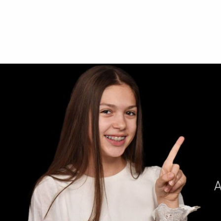
ORTODONȚIE
DANTURĂ FIXĂ
RESTAURĂRI 