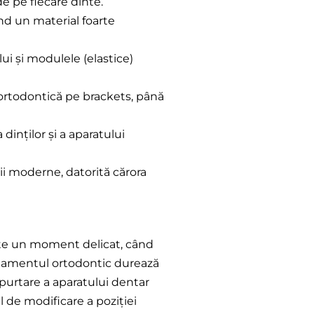
e pe fiecare dinte.
ind un material foarte
lui și modulele (elastice)
 ortodontică pe brackets, până
dinților și a aparatului
ii moderne, datorită cărora
este un moment delicat, când
Tratamentul ortodontic durează
 purtare a aparatului dentar
l de modificare a poziției