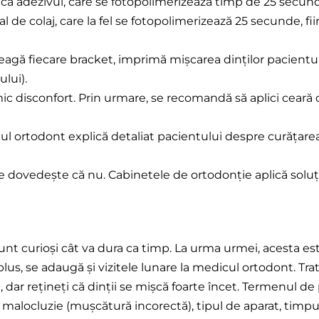
ică adezivul, care se fotopolimerizează timp de 25 secund
l de colaj, care la fel se fotopolimerizează 25 secunde, fi
e leagă fiecare bracket, imprimă mișcarea dinților pacientu
lui).
ic disconfort. Prin urmare, se recomandă să aplici ceară
ul ortodont explică detaliat pacientului despre curățarea 
e dovedește că nu. Cabinetele de ortodonție aplică soluț
unt curioși cât va dura ca timp. La urma urmei, acesta 
În plus, se adaugă și vizitele lunare la medicul ortodont. 
, dar rețineți că dinții se mișcă foarte încet. Termenul de
e malocluzie (mușcătură incorectă), tipul de aparat, timpu