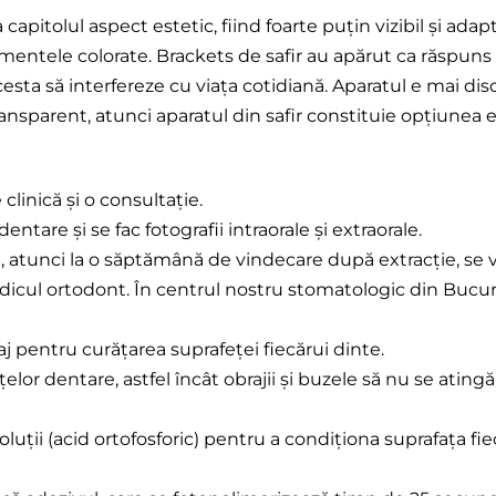
apitolul aspect estetic, fiind foarte puțin vizibil și adapta
mentele colorate. Brackets de safir au apărut ca răspuns la 
sta să interfereze cu viața cotidiană. Aparatul e mai dis
ansparent, atunci aparatul din safir constituie opțiunea 
linică și o consultație.
tare și se fac fotografii intraorale și extraorale.
e, atunci la o săptămână de vindecare după extracție, se 
edicul ortodont. În centrul nostru stomatologic din Bucu
raj pentru curățarea suprafeței fiecărui dinte.
elor dentare, astfel încât obrajii și buzele să nu se ating
ții (acid ortofosforic) pentru a condiționa suprafața fiec