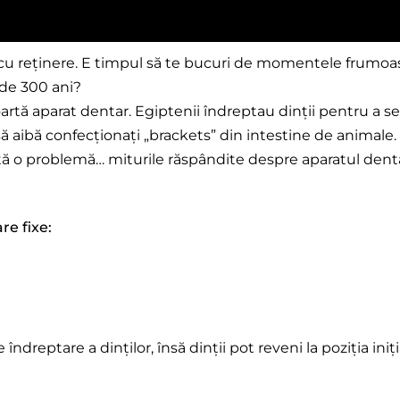
 cu reținere. E timpul să te bucuri de momentele frumoa
 de 300 ani?
artă aparat dentar. Egiptenii îndreptau dinții pentru a 
ă aibă confecționați „brackets” din intestine de animale. 
istă o problemă… miturile răspândite despre aparatul dent
re fixe:
dreptare a dinților, însă dinții pot reveni la poziția iniț