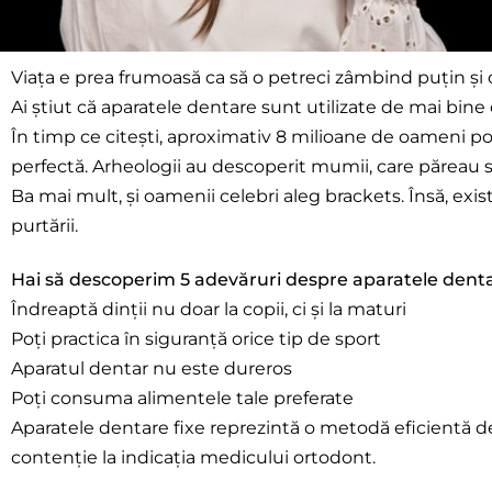
Viața e prea frumoasă ca să o petreci zâmbind puțin și
Ai știut că aparatele dentare sunt utilizate de mai bine
În timp ce citești, aproximativ 8 milioane de oameni po
perfectă. Arheologii au descoperit mumii, care păreau s
Ba mai mult, și oamenii celebri aleg brackets. Însă, ex
purtării.
Hai să descoperim 5 adevăruri despre aparatele denta
Îndreaptă dinții nu doar la copii, ci și la maturi
Poți practica în siguranță orice tip de sport
Aparatul dentar nu este dureros
Poți consuma alimentele tale preferate
Aparatele dentare fixe reprezintă o metodă eficientă de în
contenție la indicația medicului ortodont.