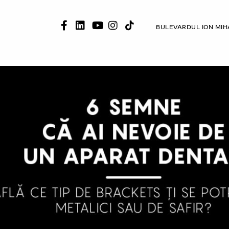
BULEVARDUL ION MIH
ESTETICE
ALBIRE
CAZURI CLINICE
RECENZII
MEDIA