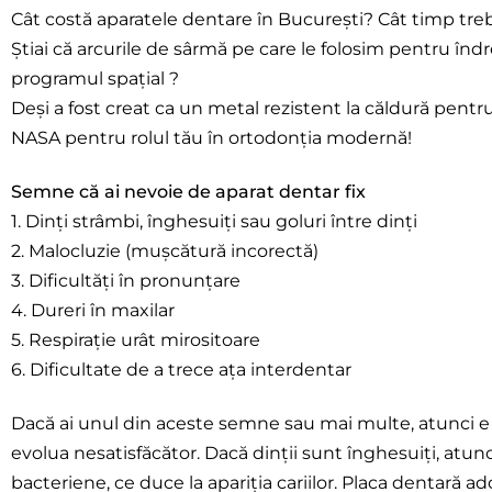
Cât costă aparatele dentare în București? Cât timp treb
Știai că arcurile de sârmă pe care le folosim pentru îndr
programul spațial ?
Deși a fost creat ca un metal rezistent la căldură pentr
NASA pentru rolul tău în ortodonția modernă!
Semne că ai nevoie de aparat dentar fix
1. Dinți strâmbi, înghesuiți sau goluri între dinți
2. Malocluzie (mușcătură incorectă)
3. Dificultăți în pronunțare
4. Dureri în maxilar
5. Respirație urât mirositoare
6. Dificultate de a trece ața interdentar
Dacă ai unul din aceste semne sau mai multe, atunci e r
evolua nesatisfăcător. Dacă dinții sunt înghesuiți, atunci
bacteriene, ce duce la apariția cariilor. Placa dentară 