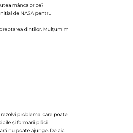
 putea mânca orice?
 inițial de NASA pentru
îndreptarea dinților. Mulțumim
 rezolvi problema, care poate
ile și formării plăcii
tară nu poate ajunge. De aici