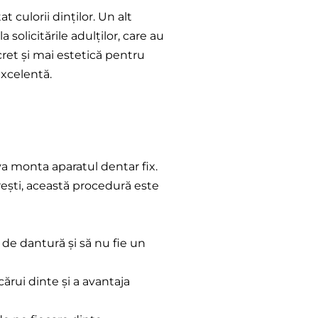
t culorii dinților. Un alt
solicitările adulților, care au
cret și mai estetică pentru
excelentă.
va monta aparatul dentar fix.
rești, această procedură este
ă de dantură și să nu fie un
ărui dinte și a avantaja