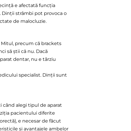
cință e afectată funcția
. Dinții strâmbi pot provoca o
ectate de malocluzie.
r. Mitul, precum că brackets
ci să știi că nu. Dacă
aparat dentar, nu e târziu
icului specialist. Dinții sunt
ci când alegi tipul de aparat
iția pacientului diferite
orectă), e necesar de făcut
risticile și avantajele ambelor