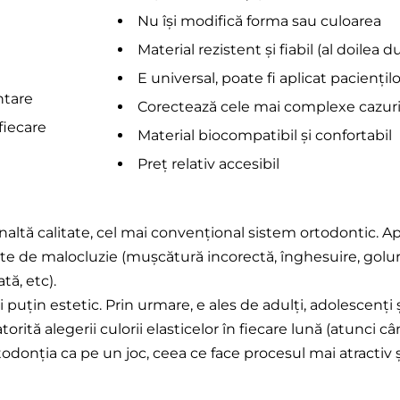
Nu își modifică forma sau culoarea
Material rezistent și fiabil (al doilea
E universal, poate fi aplicat paciențil
ntare
Corectează cele mai complexe cazur
fiecare
Material biocompatibil și confortabil
Preț relativ accesibil
 înaltă calitate, cel mai convențional sistem ortodontic. 
e de malocluzie (mușcătură incorectă, înghesuire, goluri 
tă, etc).
puțin estetic. Prin urmare, e ales de adulți, adolescenți 
torită alegerii culorii elasticelor în fiecare lună (atunci c
todonția ca pe un joc, ceea ce face procesul mai atractiv ș