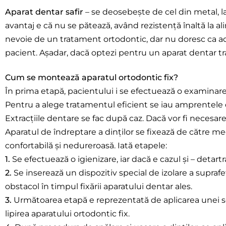
Aparat dentar safir
– se deosebește de cel din metal, la c
avantaj e că nu se pătează, având rezistență înaltă la ali
nevoie de un tratament ortodontic, dar nu doresc ca ace
pacient. Așadar, dacă optezi pentru un aparat dentar tr
Cum se montează aparatul ortodontic fix?
În prima etapă, pacientului i se efectuează o examinare c
Pentru a alege tratamentul eficient se iau amprentele den
Extracțiile dentare se fac după caz. Dacă vor fi necesar
Aparatul de îndreptare a dinților se fixează de către m
confortabilă și nedureroasă. Iată etapele:
1.
Se efectuează o igienizare, iar dacă e cazul și – detart
2.
Se inserează un dispozitiv special de izolare a suprafeț
obstacol în timpul fixării aparatului dentar ales.
3.
Următoarea etapă e reprezentată de aplicarea unei solu
lipirea aparatului ortodontic fix.