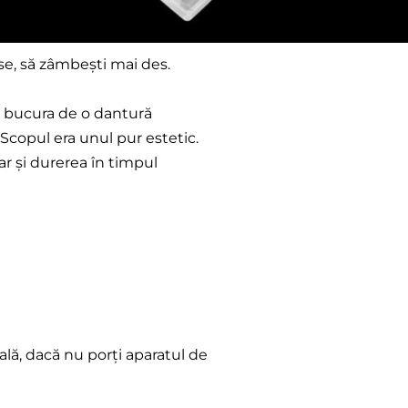
se, să zâmbești mai des.
se bucura de o dantură
Scopul era unul pur estetic.
ar și durerea în timpul
ială, dacă nu porți aparatul de