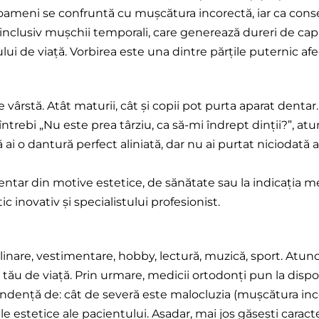
oameni se confruntă cu mușcătura incorectă, iar ca conse
 inclusiv mușchii temporali, care generează dureri de cap
lui de viață. Vorbirea este una dintre părțile puternic af
 vârstă. Atât maturii, cât și copii pot purta aparat denta
trebi „Nu este prea târziu, ca să-mi îndrept dinții?”, atun
ai o dantură perfect aliniată, dar nu ai purtat niciodată 
ntar din motive estetice, de sănătate sau la indicația med
c inovativ și specialistului profesionist.
culinare, vestimentare, hobby, lectură, muzică, sport. Atun
tău de viață. Prin urmare, medicii ortodonți pun la dispoz
pendență de: cât de severă este malocluzia (mușcătura inc
e estetice ale pacientului. Așadar, mai jos găsești caracte