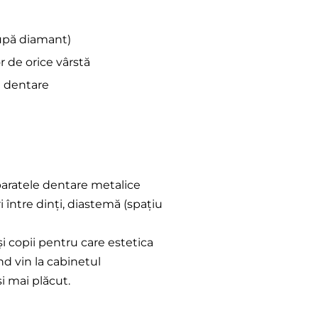
 după diamant)
or de orice vârstă
i dentare
Aparatele dentare metalice
între dinți, diastemă (spațiu
și copii pentru care estetica
ând vin la cabinetul
i mai plăcut.