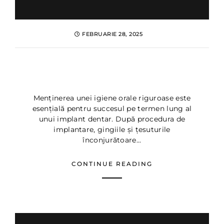
FEBRUARIE 28, 2025
Igiena dupa implant dentar:
Sfaturi de la Dentus Dentino
Menținerea unei igiene orale riguroase este
esențială pentru succesul pe termen lung al
unui implant dentar. După procedura de
implantare, gingiile și țesuturile
înconjurătoare...
CONTINUE READING