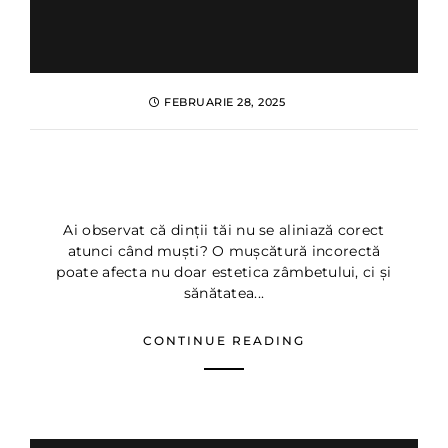
FEBRUARIE 28, 2025
Ocluzie Dentara: cauze si
tratamente eficiente
Ai observat că dinții tăi nu se aliniază corect
atunci când muști? O mușcătură incorectă
poate afecta nu doar estetica zâmbetului, ci și
sănătatea...
CONTINUE READING