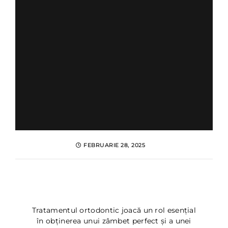
FEBRUARIE 28, 2025
Ingrijire dentara in timpul
tratamentului ortodontic
Tratamentul ortodontic joacă un rol esențial
în obținerea unui zâmbet perfect și a unei