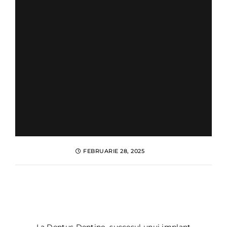
FEBRUARIE 28, 2025
Alimentatia dupa implant
dentar: ce sa mananci si ce
sa eviti