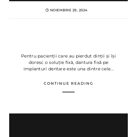
NOIEMBRIE 29, 2024
De cate implanturi am
nevoie pentru tratamentul
cu Dinti ficsi ✔️
Pentru pacienții care au pierdut dinții și își
doresc o soluție fixă, dantura fixă pe
implanturi dentare este una dintre cele...
CONTINUE READING