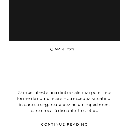
MAI 6, 2025
Strungareata (diastema) –
Cauze si Tratamente ▷
Dentus Dentino
Zâmbetul este una dintre cele mai puternice
forme de comunicare – cu excepția situațiilor
în care strungareata devine un impediment
care creează disconfort estetic...
CONTINUE READING