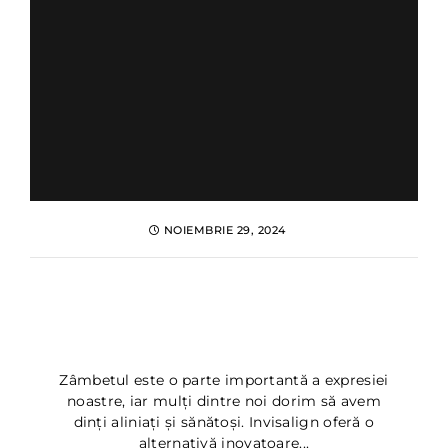
NOIEMBRIE 29, 2024
Invisalign: ce este si cum
functioneaza? Pareri și
Beneficii
Zâmbetul este o parte importantă a expresiei
noastre, iar mulți dintre noi dorim să avem
dinți aliniați și sănătoși. Invisalign oferă o
alternativă inovatoare...