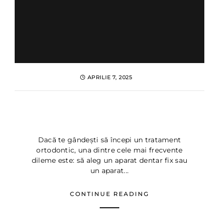
APRILIE 7, 2025
Aparat dentar invizibil vs fix
▷ Dentus•Dentino Bucuresti
Dacă te gândești să începi un tratament
ortodontic, una dintre cele mai frecvente
dileme este: să aleg un aparat dentar fix sau
un aparat...
CONTINUE READING