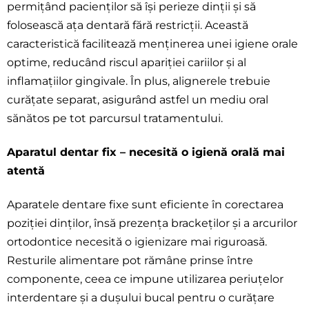
permițând pacienților să își perieze dinții și să
folosească ața dentară fără restricții. Această
caracteristică facilitează menținerea unei igiene orale
optime, reducând riscul apariției cariilor și al
inflamațiilor gingivale. În plus, alignerele trebuie
curățate separat, asigurând astfel un mediu oral
sănătos pe tot parcursul tratamentului.
Aparatul dentar fix – necesită o igienă orală mai
atentă
Aparatele dentare fixe sunt eficiente în corectarea
poziției dinților, însă prezența brackeților și a arcurilor
ortodontice necesită o igienizare mai riguroasă.
Resturile alimentare pot rămâne prinse între
componente, ceea ce impune utilizarea periuțelor
interdentare și a dușului bucal pentru o curățare