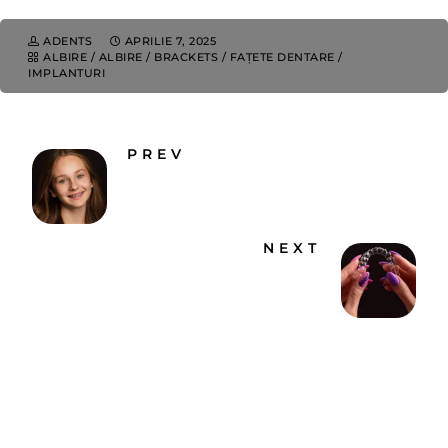
ADENTS
APRILIE 7, 2025
ALBIRE
/
ALBIRE
/
BRACKETS
/
FAȚETE DENTARE
/
IMPLANTURI
PREV
Cauze dinti strambi la copii ▷
Dentus•Dentino Bucuresti
NEXT
Gutiera dentara – Tipuri si Beneficii
▷ Dentus Dentino
Comments are closed.