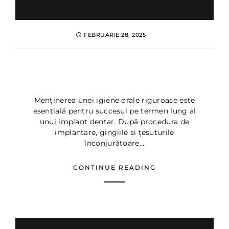
FEBRUARIE 28, 2025
Igiena dupa implant dentar:
Sfaturi de la Dentus Dentino
Menținerea unei igiene orale riguroase este
esențială pentru succesul pe termen lung al
unui implant dentar. După procedura de
implantare, gingiile și țesuturile
înconjurătoare...
CONTINUE READING