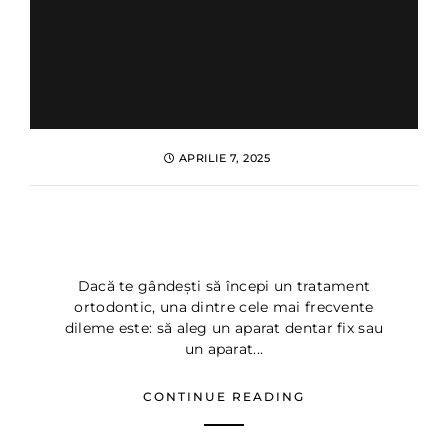
APRILIE 7, 2025
Aparat dentar invizibil vs fix
▷ Dentus•Dentino Bucuresti
Dacă te gândești să începi un tratament
ortodontic, una dintre cele mai frecvente
dileme este: să aleg un aparat dentar fix sau
un aparat...
CONTINUE READING