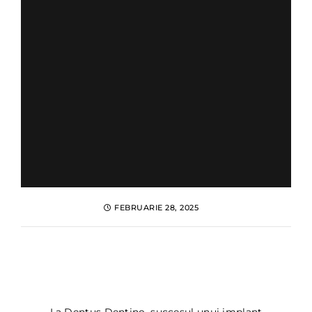
FEBRUARIE 28, 2025
Alimentatia dupa implant
dentar: ce sa mananci si ce
sa eviti