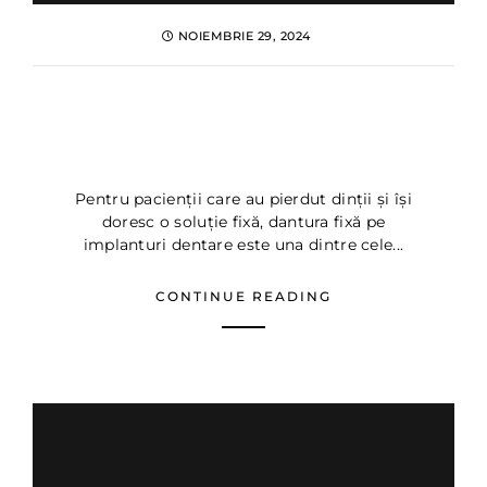
NOIEMBRIE 29, 2024
De cate implanturi am
nevoie pentru tratamentul
cu Dinti ficsi ✔️
Pentru pacienții care au pierdut dinții și își
doresc o soluție fixă, dantura fixă pe
implanturi dentare este una dintre cele...
CONTINUE READING