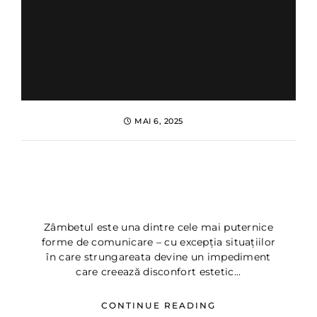
MAI 6, 2025
Strungareata (diastema) –
Cauze si Tratamente ▷
Dentus Dentino
Zâmbetul este una dintre cele mai puternice
forme de comunicare – cu excepția situațiilor
în care strungareata devine un impediment
care creează disconfort estetic...
CONTINUE READING