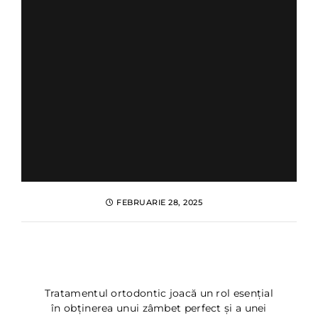
FEBRUARIE 28, 2025
Ingrijire dentara in timpul
tratamentului ortodontic
Tratamentul ortodontic joacă un rol esențial
în obținerea unui zâmbet perfect și a unei