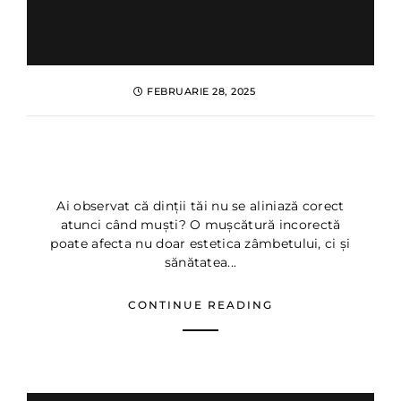
FEBRUARIE 28, 2025
Ocluzie Dentara: cauze si
tratamente eficiente
Ai observat că dinții tăi nu se aliniază corect
atunci când muști? O mușcătură incorectă
poate afecta nu doar estetica zâmbetului, ci și
sănătatea...
CONTINUE READING