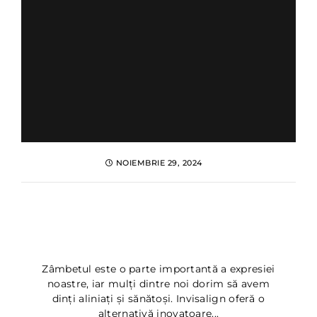
NOIEMBRIE 29, 2024
Invisalign: ce este si cum
functioneaza? Pareri și
Beneficii
Zâmbetul este o parte importantă a expresiei
noastre, iar mulți dintre noi dorim să avem
dinți aliniați și sănătoși. Invisalign oferă o
alternativă inovatoare...