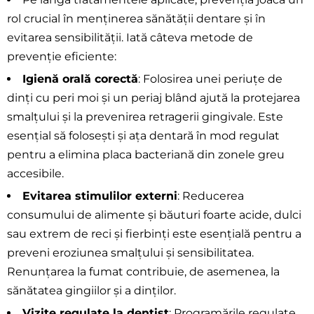
rol crucial în menținerea sănătății dentare și în
evitarea sensibilității. Iată câteva metode de
prevenție eficiente:
Igienă orală corectă
: Folosirea unei periuțe de
dinți cu peri moi și un periaj blând ajută la protejarea
smalțului și la prevenirea retragerii gingivale. Este
esențial să folosești și ața dentară în mod regulat
pentru a elimina placa bacteriană din zonele greu
accesibile.
Evitarea stimulilor externi
: Reducerea
consumului de alimente și băuturi foarte acide, dulci
sau extrem de reci și fierbinți este esențială pentru a
preveni eroziunea smalțului și sensibilitatea.
Renunțarea la fumat contribuie, de asemenea, la
sănătatea gingiilor și a dinților.
Vizite regulate la dentist
: Programările regulate