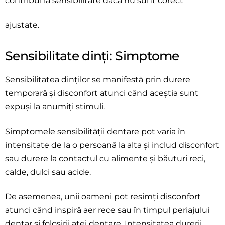
contribui la sensibilitate dacă nu sunt corect
ajustate.
Sensibilitate dinți: Simptome
Sensibilitatea dinților se manifestă prin durere
temporară și disconfort atunci când aceștia sunt
expuși la anumiți stimuli.
Simptomele sensibilității dentare pot varia în
intensitate de la o persoană la alta și includ
disconfort
sau durere la contactul cu alimente și băuturi reci,
calde, dulci sau acide.
De asemenea, unii oameni pot resimți disconfort
atunci când inspiră aer rece sau în timpul
periajului
dentar și folosirii aței dentare. Intensitatea durerii