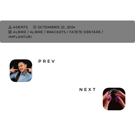
ADENTS
OCTOMBRIE 22, 2024
ALBIRE
/
ALBIRE
/
BRACKETS
/
FAȚETE DENTARE
/
IMPLANTURI
PREV
Gutiera de contentie: De ce trebuie
purtata ᐈ Dentus•Dentino
NEXT
Invisalign: ce este si cum
functioneaza? Pareri și Beneficii