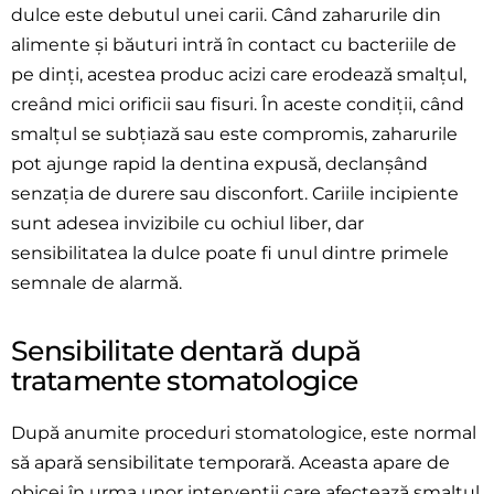
dulce este debutul unei carii. Când zaharurile din
alimente și băuturi intră în contact cu bacteriile de
pe dinți, acestea produc acizi care erodează smalțul,
creând mici orificii sau fisuri. În aceste condiții, când
smalțul se subțiază sau este compromis, zaharurile
pot ajunge rapid la dentina expusă, declanșând
senzația de durere sau disconfort. Cariile incipiente
sunt adesea invizibile cu ochiul liber, dar
sensibilitatea la dulce poate fi unul dintre primele
semnale de alarmă.
Sensibilitate dentară după
tratamente stomatologice
După anumite proceduri stomatologice, este normal
să apară sensibilitate temporară. Aceasta apare de
obicei în urma unor intervenții care afectează smalțul,