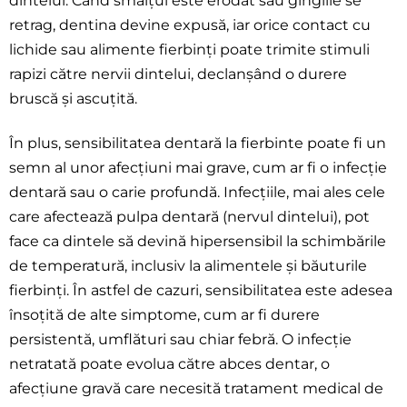
dintelui. Când smalțul este erodat sau gingiile se
retrag, dentina devine expusă, iar orice contact cu
lichide sau alimente fierbinți poate trimite stimuli
rapizi către nervii dintelui, declanșând o durere
bruscă și ascuțită.
În plus, sensibilitatea dentară la fierbinte poate fi un
semn al unor afecțiuni mai grave, cum ar fi o infecție
dentară sau o carie profundă. Infecțiile, mai ales cele
care afectează pulpa dentară (nervul dintelui), pot
face ca dintele să devină hipersensibil la schimbările
de temperatură, inclusiv la alimentele și băuturile
fierbinți. În astfel de cazuri, sensibilitatea este adesea
însoțită de alte simptome, cum ar fi durere
persistentă, umflături sau chiar febră. O infecție
netratată poate evolua către abces dentar, o
afecțiune gravă care necesită tratament medical de